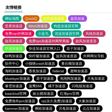
友情链接
网站地图
QuickQ
旋风加速度器
旋风加速
坚果加速器
tiktok加速器
狗急加速器官网
免费vqn外网加速
小蓝鸟
优途加速器官网
风驰加速器
旋风加速器
免费vps加速器外网苹果版
旋风加速度器
快连加速器
快连加速器官网入口
原子加速器
快鸭加速器
快柠檬加速器
旋风加速度器
外网网址导航
软件中心
小猫咪crash加速器
番石榴加速器
海鸥加速器
香蕉加速器
hidecat
蜜蜂加速器
bluelayer加速器
原子加速器
泡泡狗加速器
月兔加速器
暴雪加速器
速鹰666
橘子加速器
闪电猫加速器
baacloud官网
纵云梯加速器
红海pro官网
免费海外pvn加速器
vp(永久免费)加速器
大象加速器
hammer加速器
啊哈加速器
月兔加速器
点点加速器