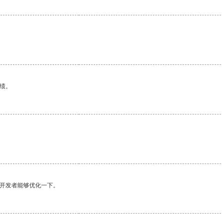
。
绩。
望开发者能够优化一下。