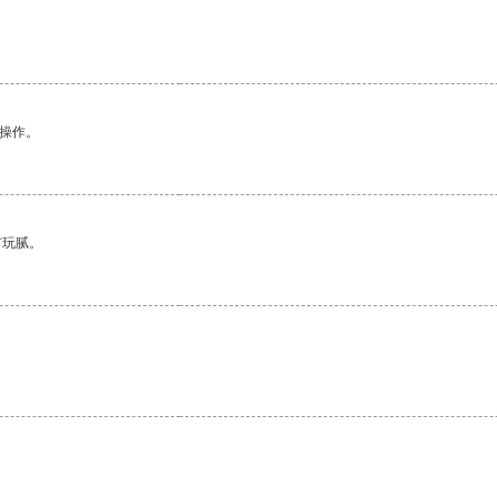
悉操作。
有玩腻。