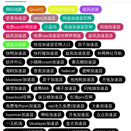
网站地图
QuickQ
旋风加速度器
旋风加速
坚果加速器
tiktok加速器
狗急加速器官网
免费vqn外网加速
小蓝鸟
优途加速器官网
风驰加速器
旋风加速器
免费vps加速器外网苹果版
旋风加速度器
快连加速器
快连加速器官网入口
原子加速器
快鸭加速器
快柠檬加速器
旋风加速度器
外网网址导航
软件中心
小猫咪crash加速器
番石榴加速器
海鸥加速器
香蕉加速器
hidecat
蜜蜂加速器
bluelayer加速器
原子加速器
泡泡狗加速器
月兔加速器
暴雪加速器
速鹰666
橘子加速器
闪电猫加速器
baacloud官网
纵云梯加速器
红海pro官网
免费海外pvn加速器
vp(永久免费)加速器
大象加速器
hammer加速器
啊哈加速器
月兔加速器
点点加速器
一元机场
bluelayer加速器
盘古加速器