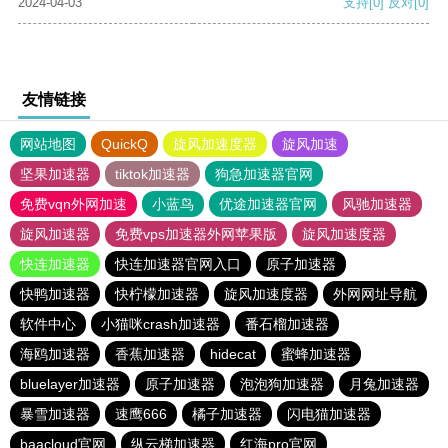
2024-04-03
支持
[0]
反对
[0]
友情链接
网站地图
QuickQ
旋风加速度器
旋风加速
坚果加速器
tiktok加速器
狗急加速器官网
免费vqn外网加速
小蓝鸟
优途加速器官网
风驰加速器
旋风加速器
免费vps加速器外网苹果版
旋风加速度器
快连加速器
快连加速器官网入口
原子加速器
快鸭加速器
快柠檬加速器
旋风加速度器
外网网址导航
软件中心
小猫咪crash加速器
番石榴加速器
海鸥加速器
香蕉加速器
hidecat
蜜蜂加速器
bluelayer加速器
原子加速器
泡泡狗加速器
月兔加速器
暴雪加速器
速鹰666
橘子加速器
闪电猫加速器
baacloud官网
纵云梯加速器
红海pro官网