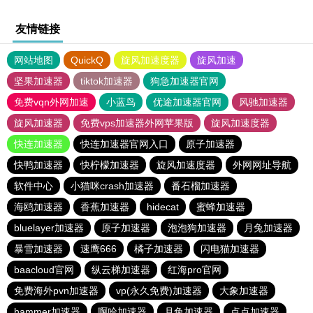
友情链接
网站地图
QuickQ
旋风加速度器
旋风加速
坚果加速器
tiktok加速器
狗急加速器官网
免费vqn外网加速
小蓝鸟
优途加速器官网
风驰加速器
旋风加速器
免费vps加速器外网苹果版
旋风加速度器
快连加速器
快连加速器官网入口
原子加速器
快鸭加速器
快柠檬加速器
旋风加速度器
外网网址导航
软件中心
小猫咪crash加速器
番石榴加速器
海鸥加速器
香蕉加速器
hidecat
蜜蜂加速器
bluelayer加速器
原子加速器
泡泡狗加速器
月兔加速器
暴雪加速器
速鹰666
橘子加速器
闪电猫加速器
baacloud官网
纵云梯加速器
红海pro官网
免费海外pvn加速器
vp(永久免费)加速器
大象加速器
hammer加速器
啊哈加速器
月兔加速器
点点加速器