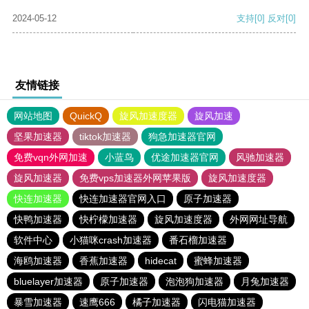
2024-05-12
支持
[0]
反对
[0]
友情链接
网站地图
QuickQ
旋风加速度器
旋风加速
坚果加速器
tiktok加速器
狗急加速器官网
免费vqn外网加速
小蓝鸟
优途加速器官网
风驰加速器
旋风加速器
免费vps加速器外网苹果版
旋风加速度器
快连加速器
快连加速器官网入口
原子加速器
快鸭加速器
快柠檬加速器
旋风加速度器
外网网址导航
软件中心
小猫咪crash加速器
番石榴加速器
海鸥加速器
香蕉加速器
hidecat
蜜蜂加速器
bluelayer加速器
原子加速器
泡泡狗加速器
月兔加速器
暴雪加速器
速鹰666
橘子加速器
闪电猫加速器