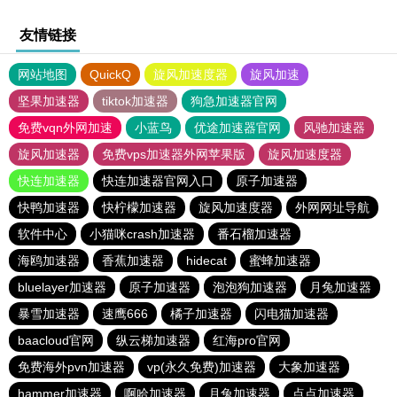
友情链接
网站地图
QuickQ
旋风加速度器
旋风加速
坚果加速器
tiktok加速器
狗急加速器官网
免费vqn外网加速
小蓝鸟
优途加速器官网
风驰加速器
旋风加速器
免费vps加速器外网苹果版
旋风加速度器
快连加速器
快连加速器官网入口
原子加速器
快鸭加速器
快柠檬加速器
旋风加速度器
外网网址导航
软件中心
小猫咪crash加速器
番石榴加速器
海鸥加速器
香蕉加速器
hidecat
蜜蜂加速器
bluelayer加速器
原子加速器
泡泡狗加速器
月兔加速器
暴雪加速器
速鹰666
橘子加速器
闪电猫加速器
baacloud官网
纵云梯加速器
红海pro官网
免费海外pvn加速器
vp(永久免费)加速器
大象加速器
hammer加速器
啊哈加速器
月兔加速器
点点加速器