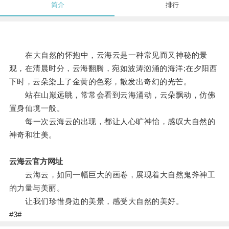
简介
排行
在大自然的怀抱中，云海云是一种常见而又神秘的景
观，在清晨时分，云海翻腾，宛如波涛汹涌的海洋;在夕阳西
下时，云朵染上了金黄的色彩，散发出奇幻的光芒。
站在山巅远眺，常常会看到云海涌动，云朵飘动，仿佛
置身仙境一般。
每一次云海云的出现，都让人心旷神怡，感叹大自然的
神奇和壮美。
云海云官方网址
云海云，如同一幅巨大的画卷，展现着大自然鬼斧神工
的力量与美丽。
让我们珍惜身边的美景，感受大自然的美好。
#3#