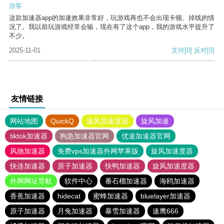
游客
这款加速器app的加速效果非常好，玩游戏再也不会出现卡顿、掉线的情
况了。我以前玩游戏经常会输，现在有了这个app，我的游戏水平提升了
不少。
2025-11-01
支持
[0]
反对
[0]
友情链接
网站地图
QuickQ
旋风加速度器
旋风加速
tiktok加速器
狗急加速器官网
优途加速器官网
风驰加速器
免费vps加速器外网苹果版
旋风加速度器
快连加速器
原子加速器
快鸭加速器
旋风加速度器
外网网址导航
软件中心
番石榴加速器
海鸥加速器
香蕉加速器
hidecat
蜜蜂加速器
bluelayer加速器
原子加速器
月兔加速器
暴雪加速器
速鹰666