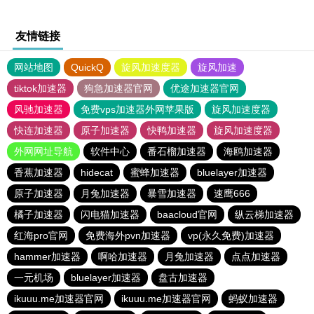
友情链接
网站地图
QuickQ
旋风加速度器
旋风加速
tiktok加速器
狗急加速器官网
优途加速器官网
风驰加速器
免费vps加速器外网苹果版
旋风加速度器
快连加速器
原子加速器
快鸭加速器
旋风加速度器
外网网址导航
软件中心
番石榴加速器
海鸥加速器
香蕉加速器
hidecat
蜜蜂加速器
bluelayer加速器
原子加速器
月兔加速器
暴雪加速器
速鹰666
橘子加速器
闪电猫加速器
baacloud官网
纵云梯加速器
红海pro官网
免费海外pvn加速器
vp(永久免费)加速器
hammer加速器
啊哈加速器
月兔加速器
点点加速器
一元机场
bluelayer加速器
盘古加速器
ikuuu.me加速器官网
ikuuu.me加速器官网
蚂蚁加速器